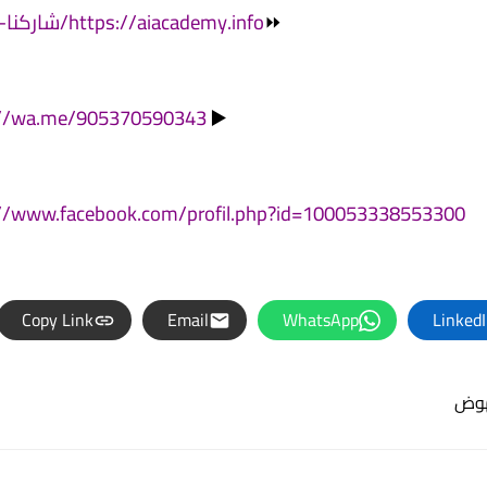
⏩
https://aiacademy.info/شاركنا-النجاح/
://wa.me/905370590343
▶️
//www.facebook.com/profil.php?id=100053338553300
Copy Link
Email
WhatsApp
Linked
هوض