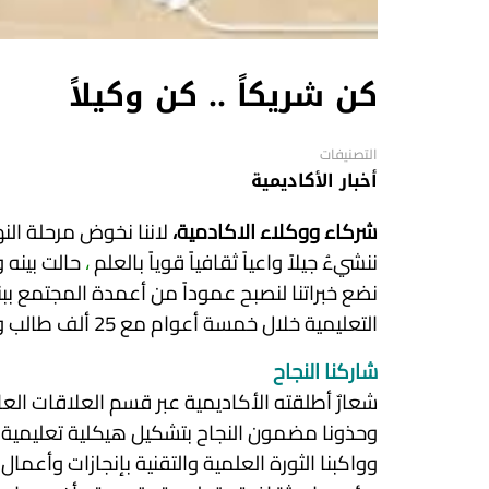
كن شريكاً .. كن وكيلاً
التصنيفات
أخبار الأكاديمية
شركاء ووكلاء الاكادمية،
لاننا نخوض مرحلة ال
ننشيءُ جيلاً واعياً ثقافياً قوياً بالعلم
،
حالت بينه 
نضع خبراتنا لنصبح عموداً من أعمدة المجتمع بب
التعليمية خلال خمسة أعوام مع 25 ألف طالب وطالبة من شتى أنحاء العالم
شاركنا النجاح
شعارٌ أطلقته الأكاديمية عبر قسم العلاقات الع
وحذونا مضمون النجاح بتشكيل هيكلية تعليمية ت
وواكبنا الثورة العلمية والتقنية بإنجازات وأعم