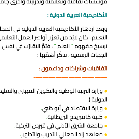
مؤسسات ثقافية وتعليمية وتدريبية وأخرى جام
الأكاديمية العربية الدولية
:
وبعد ازدهار الأكاديمية العربية الدولية في المج
التعليم
،
كان لابُد من تعزيز أواصر العمل التعليم
ترسيخ مفهوم
“
العلم
”
، فتمَّ التقارُب في نفس
الجهات الرسمية
،
نذكُر أهمَّها :
اتفاقيات وشراكات وداعمون
:
———————————-
●
الدولية )
.
●
وزارة الاقتصاد في أبو ظبي
.
●
كلية كامبريدج البريطانية
.
●
جامعة الشرق الأدني في قبرص التركية
.
●
معاهد زاد المعالي للتدريب والتطوير
.