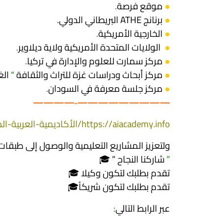
●
موقع فرصة
.
●
برنانج ATHE البريطاني الدولي.
●
الخارجية الأمريكية
.
●
الولايات المتحدة الأمريكية ولاية ديلاوير
.
●
مركز سمارت للعلوم والإدارة في تركيا
.
●
مركز أبحاث ودراسات غزة للتراث والثقافة
“
الغ
●
مركز جلسة معرفة في السودان
.
—————————‐————
https://aiacademy.info/الأكاديمية-العربية-الدولية
ولتعزيز المشاريع التعليمية والوصول إلى طبقات 
”
شاركنا النجاح ” 🎓
تقدم بطلبك لتكون وكيلا 🎓
تقدم بطلبك لتكون شريكاً🎓
عبر الرابط التالي
: