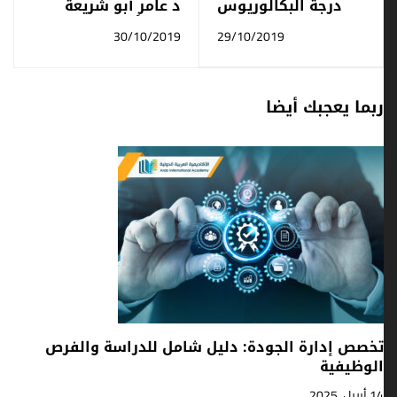
درجة البكالوريوس
د عامر أبو شريعة
تخصص إدارة الأعمال
مشرفاً على قسم
30/10/2019
29/10/2019
للطلاب السوريين
الإدارة الصحية
ربما يعجبك أيضا
تخصص إدارة الجودة: دليل شامل للدراسة والفرص
الوظيفية
14 أبريل, 2025