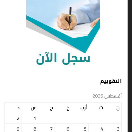
التقوييم
أغسطس 2026
ن
ث
أرب
خ
ج
س
د
2
1
9
8
7
6
5
4
3