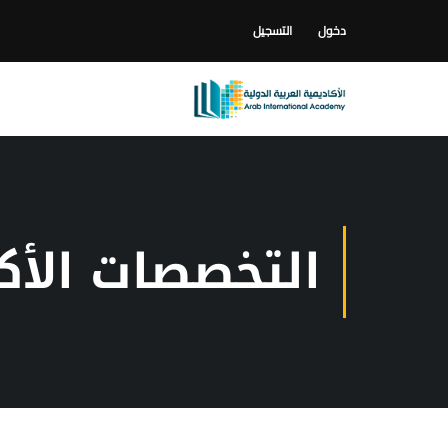
دخول
التسجيل
التخصصات الأك