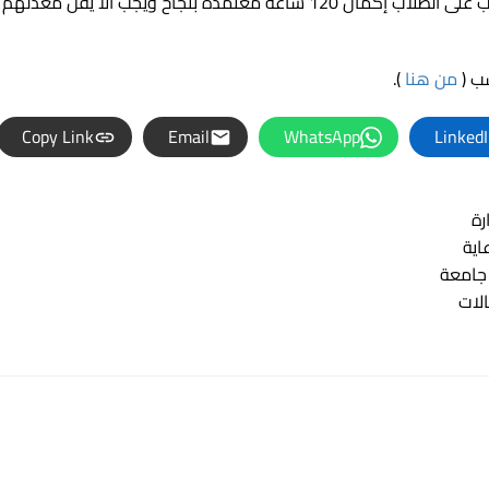
للحصول على درجة البكالوريوس في الإدارة الصحية ، يجب على الطلاب إكمال 120 ساعة معتمدة بنجاح ويجب ألا يقل معدلهم
ب (
من هنا
).
Copy Link
Email
WhatsApp
Linked
رة
اية
جامعة
لات