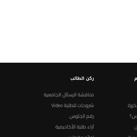
م
ركن الطالب
مناقشة الرسائل الجامعية
كررة
شروحات للطلبة Video
س؟
رقم الجلوس
ن
آراء طلبة الأكاديمية