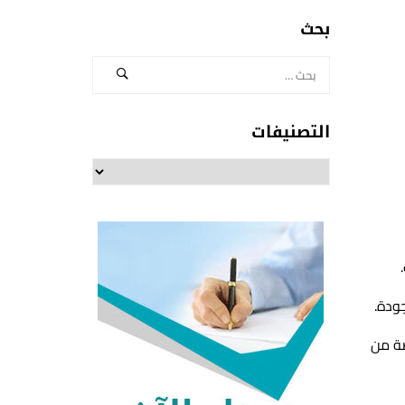
بحث
التصنيفات
التصنيفات
جودة.
صة من