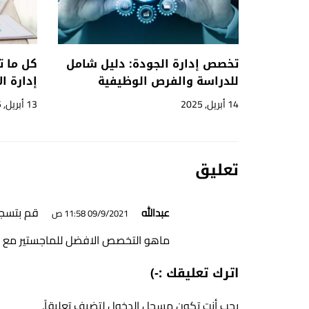
تخصص إدارة الجودة: دليل شامل
كل ما 
للدراسة والفرص الوظيفية
إدارة ا
14 أبريل, 2025
13 أبريل, 2025
تعليق
قم بتسجي
عبدالله
09/9/2021 11:58 ص
ماهو التخصص الافضل للماجستير مع ال
اترك تعليقك :-)
يجب أنت تكون
مسجل الدخول
لتضيف تعليقاً.