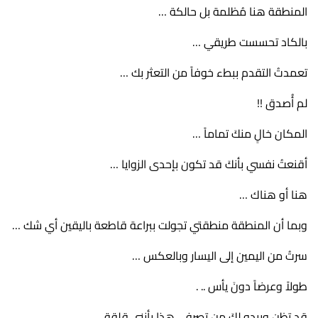
المنطقة هنا مُظلمة بل حالكة …
بالكاد تحسست طريقي …
تعمدتُ التقدم ببطء خوفاً من التعثر بك …
لم أُصدق !!
المكان خالٍ منكَ تماماً …
أقنعتُ نفسي بأنكَ قد تكون بإحدى الزوايا …
هنا أو هناك …
وبما أن المنطقة منطقتي تجولت ببراعة قاطعة باليقين أي شك …
سرتُ من اليمين إلى اليسار وبالعكس …
طولاً وعرضاً دونَ يأس .. .
قد تظن ويبدو لكَ من تصرفي هذا بأنني قلقة …