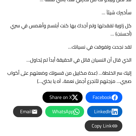
سأخبرك شيئاً …
كل زاوية تفقدتها ولم أجدكَ بها كنت أبتسم وأهمس في سري
(أحسنتِ) …
لقد نجحت وتفوقت في نسيانك…
الذي قال أن النسيان قاتل في الحقيقة أبداً لم يُحاول…
إليكَ سر الخلطة… (عدة مكاييل من قسوتك وضعتهم على أكواب
صبري… مزجتهم لأتجرع أجمل نعمة.. آه يا بختي…)
Share on X
Facebook
Email
WhatsApp
LinkedIn
Copy Link