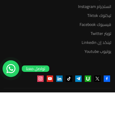
انستجرام Instagram
تيكتوك Tiktok
فيسبوك Facebook
تويتر Twitter
لينكد إن Linkedin
يوتيوب Youtube
تواصل معنا
instagram
youtube
linkedin
tiktok
telegram
udemy
facebook-
x
alt
منصة أعد | © 2025 م
سياسة الخصوصية
عضوية مدرب معتمد