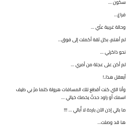
سكون …
فراغ…
وحالة غريبة عنّي …
لم أهتم، بكل ثقة أكملت إلى فوق…
نحو ذاكرتي …
لم أكن على عجلة من أمري …
أيعقل هذا..!
وأنا التي كنت أقطع تلك المسافات هرولة كلما مرّ بي طيف
اسمك أو راود حدثٌ يخصكَ خيالي …
ما بالي إذن الآن باردة لا أُبالي … !!!
ها قد وصلت…