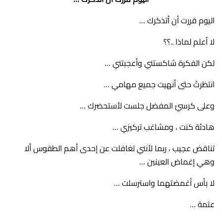
اليوم قررت أن أتذكرك …
لا أعلم لماذا ..؟؟
لكن الفكرة شاكستني وأعجبتني …
انتظرتُ حتى أنهيت جميع مهامي …
وعلى كرسيّ المفضل جلست لأستحضرك …
هادئة كنت ، ومشاغب تركيزي …
تناقض عجيب ، ربما لأنني تغافلت عن إحدى أهم الطقوس ألا
وهي إغماض العينين …
لا بأس أغمضتهما واسترسلت …
عتمة …