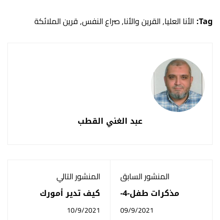
Tag:
الأنا العليا
,
القرين والأنا
,
صراع النفس
,
قرين الملائكة
عبد الغني القطب
المنشور السابق
المنشور التالي
مذكرات طفل-4-
كيف تدير أمورك
حديقة البناية: نزاع
المالية؟ أخطاء يجب
10/9/2021
09/9/2021
على الملكية
تجنبها