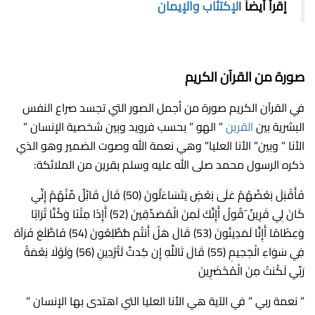
إقرأ أيضاً
ا
لإكتئاب والإيمان
صورة من القرآن الكريم
في القرآن الكريم صورة من أجمل الصور التي تجسد صراع النفس
البشرية بين
القرين
” الهو ” بحسب فرويد وبين شخصية الإنسان ”
الأنا ” وبين” الأنا العليا” وهي نعمة الله وصوت الضمير وهو الذي
ذكره الرسول محمد صلى الله عليه وسلم بقرين من الملائكة:
فَأَقْبَلَ بَعْضُهُمْ عَلَىٰ بَعْضٍ يَتَسَاءَلُونَ (50) قَالَ قَائِلٌ مِّنْهُمْ إِنِّي
كَانَ لِي قَرِينٌ َقُولُ أَإِنَّكَ لَمِنَ الْمُصَدِّقِينَ (52) أَإِذَا مِتْنَا وَكُنَّا تُرَابًا
وَعِظَامًا أَإِنَّا لَمَدِينُونَ (53) قَالَ هَلْ أَنتُم مُّطَّلِعُونَ (54) فَاطَّلَعَ فَرَآهُ
فِي سَوَاءِ الْجَحِيمِ (55) قَالَ تَاللَّهِ إِن كِدتَّ لَتُرْدِينِ (56) وَلَوْلَا نِعْمَةُ
رَبِّي لَكُنتُ مِنَ الْمُحْضَرِينَ
” نعمة ربي ” في الآية هي الأنا العليا التي اهتدى بها الإنسان ”