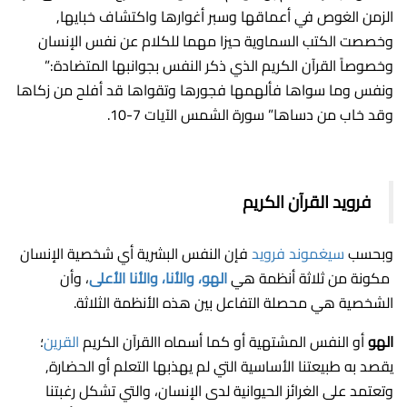
الزمن الغوص في أعماقها وسبر أغوارها واكتشاف خبايها,
وخصصت الكتب السماوية حيزا مهما للكلام عن نفس الإنسان
وخصوصاً القرآن الكريم الذي ذكر النفس بجوانبها المتضادة:”
ونفس وما سواها فألهمها فجورها وتقواها قد أفلح من زكاها
وقد خاب من دساها” سورة الشمس الآيات 7-10.
فرويد القرآن الكريم
وبحسب
سيغموند فرويد
فإن النفس البشرية أي شخصية الإنسان
مكونة من ثلاثة أنظمة هي
الهو، والأنا، والأنا الأعلى
، وأن
الشخصية هي محصلة التفاعل بين هذه الأنظمة الثلاثة.
الهو
أو النفس المشتهية أو كما أسماه االقرآن الكريم
القرين
؛
يقصد به طبيعتنا الأساسية التي لم يهذبها التعلم أو الحضارة,
وتعتمد على الغرائز الحيوانية لدى الإنسان، والتي تشكل رغبتنا