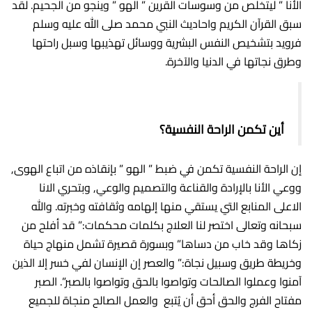
الأنا ” ليتخلص من وسوسات القرين ” الهو ” وينجو من الجحيم. لقد
سبق القرآن الكريم واحاديث النبي محمد صلى الله عليه وسلم
فرويد بتشخيص النفس البشرية ووسائل تهذيبها وسبل راحتها
وطرق نجاتها في الدنيا والآخرة.
أين تكمن الراحة النفسية؟
إن الراحة النفسية تكمن في ضبط ” الهو ” بإنقاذه من اتباع الهوى,
ووعي الأنا بالإرادة والقناعة والتصميم والوعي, وبتحري الانا
الاعلى المنابع التي يستقي منها إلهامه وثقافته وخبرته. والله
سبحانه وتعالى اختصر لنا العلاج بكلمات محكمات:” قد أفلح من
زكاها وقد خاب من دساها” وبسورة قصيرة تشمل منهاج حياة
وخريطة طريق وسبيل نجاة:” والعصر إن الإنسان لفي خسر إلا الذين
آمنوا وعملوا الصالحات وتواصوا بالحق وتواصوا بالصبر”. الصبر
مفتاح الفرج والحق أحق أن يُتبع والعمل الصالح منجاة للجميع