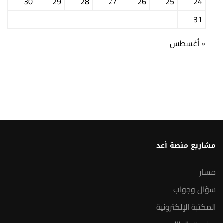
30
29
28
27
26
25
24
31
« أغسطس
مشاريع منصة أعد
مسار
سؤال وجواب
المكتبة الإلكترونية