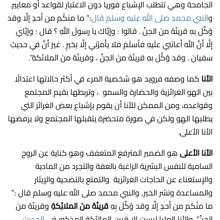
الجامحة وهي تتطلب الإشباع فوريا دون الاعتبار لقواعد أو معايير.
و
النبي محمد صلى الله عليه وسلم قال
:” ما منكُم من أحدٍ إلَّا وقد
وُكِّلَ بهِ قرينُهُ منَ الجنِّ . قالوا : وإيَّاكَ يا رسولَ اللَّهِ ؟ قال : وإيَّايَ
إلَّا أنَّ اللَّهَ أعانَني علَيهِ فأسلَمَ فلا يأمرُني إلَّا بخيرٍ . غيرَ أنَّ في حديثِ
سفيانَ . وقد وُكِّلَ بهِ قرينُهُ منَ الجنِّ ، وقرينُهُ منَ الملائكةِ”.
الأنا
كما وصفه فرويد هو شخصية المرء في أكثر حالاتها اعتدالًا
بين الهو الغرائزية والحضارة والسمو ، وتربطها بقيم المجتمع
وقواعده، ومن الممكن للأنا أن يقوم بإشباع بعض الغرائز التي
يطلبها الهو ولكن في صورة متحضرة يتقبلها المجتمع ولا يرفضها
الأنا الأعلى.
الأنا الأعلى
هو الضمير المترفع المتعفف وهو كناية عن الروح
السامية للنفس البشرية الراغبة بالعفة والتجرد من المادية
والإستغناء عن الحاجات الغرائزية والتمتع بالتضحية والإيثار
والمساعدة ونشر الخير, والنبي محمد صلى الله عليه وسلم قال :”
ما منْكم من أحدٍ إلَّا وقد وُكِّلَ بِهِ
قرينُهُ منَ الملائِكةِ
وقرينُهُ منَ
الجنِّ”. والأنا العليا ليست إلا قرين المالئكة المذكور في
الحديث.