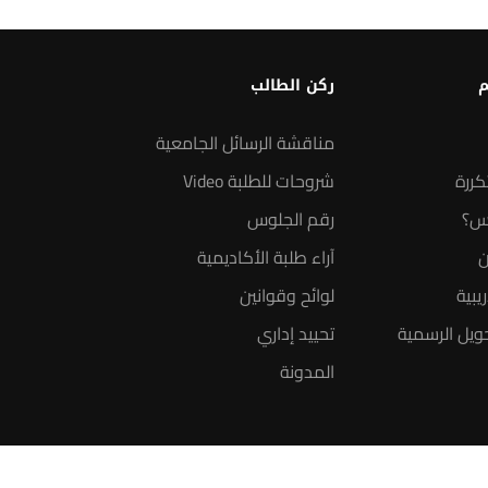
م
ركن الطالب
مناقشة الرسائل الجامعية
كررة
شروحات للطلبة Video
س؟
رقم الجلوس
ن
آراء طلبة الأكاديمية
يبية
لوائح وقوانين
ويل الرسمية
تحييد إداري
المدونة