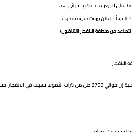
وط قتلى لم يعرف عددهم النهائي بعد.
تتصاعد من منطقة الانفجار (الأناضول)
قال مسؤول أمني لبناني كبير لوسائل إعلام محلية إن حوالي 2700 طن من نترات الأمونيا تسببت في الانفجار
ما تحويه من بضائع