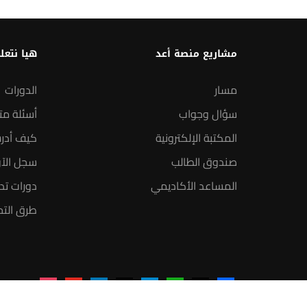
مشاريع منصة أعد
هيا نتعل
مسار
الدورات
سؤال وجواب
أسئلة مت
المكتبة الإلكترونية
كيف أدر
صندوق الطالب
سجل الآ
المساعد الأكاديمي
دورات تدر
طرق التح
instagram
youtube
linkedin
tiktok
telegram
udemy
facebook-
x
alt