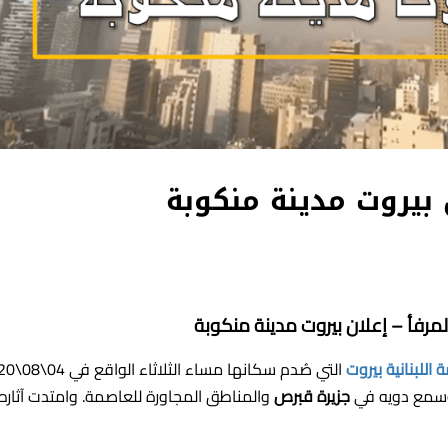
 بيروت مدينة منكوبة
مرفأ – إعلان بيروت مدينة منكوبة
 اللبنانية بيروت
التي صُدم سكانها مساء 
مع دويه في
جزيرة قبرص
والمناطق المجاورة للعاصمة. وامتدت آثاره