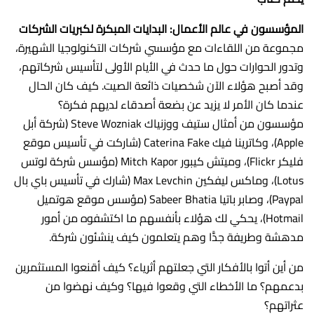
المؤسسون في عالم الأعمال: البدايات المبكرة لكبريات الشركات
مجموعة من اللقاءات مع مؤسسي شركات التكنولوجيا الشهيرة،
وتدور الحوارات حول ما حدث في الأيام الأولى لتأسيس شركاتهم،
وقد أصبح هؤلاء الآن شخصيات ذائعة الصيت. كيف كان الحال
عندما كان الأمر لا يزيد عن بضعة أصدقاء لديهم فكرة؟
مؤسسون من أمثال ستيف ووزنياك Steve Wozniak (شركة أبل
Apple)، وكاترينا فيك Caterina Fake (شاركت في تأسيس موقع
فليكر Flickr)، وميتش كيبور Mitch Kapor (مؤسس شركة لوتس
Lotus)، وماكس ليفكين Max Levchin (شارك في تأسيس باي بال
Paypal)، وصابر باتيا Sabeer Bhatia (مؤسس موقع هوتميل
Hotmail)، يحكي لك هؤلاء بأنفسهم ما اكتشفوه من أمور
مدهشة وطريفة جدًّا وهم يتعلمون كيف ينشئون شركة.
من أين أتوا بالأفكار التي جعلتهم أثرياء؟ كيف أقنعوا المستثمرين
بدعمهم؟ ما الأخطاء التي وقعوا فيها؟ وكيف نهضوا من
عثراتهم؟