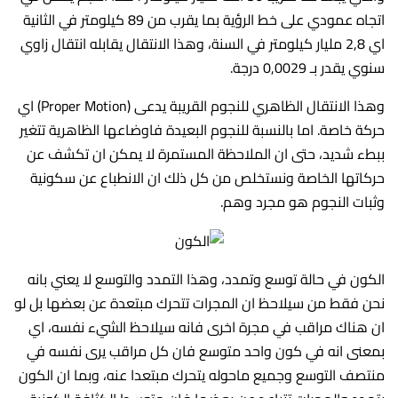
اتجاه عمودي على خط الرؤية بما يقرب من 89 كيلومتر في الثانية
اي 2,8 مليار كيلومتر في السنة، وهذا الانتقال يقابله انتقال زاوي
سنوي يقدر بـ 0,0029 درجة.
وهذا الانتقال الظاهري للنجوم القريبة يدعى (Proper Motion) اي
حركة خاصة. اما بالنسبة للنجوم البعيدة فاوضاعها الظاهرية تتغير
ببطء شديد، حتى ان الملاحظة المستمرة لا يمكن ان تكشف عن
حركاتها الخاصة ونستخلص من كل ذلك ان الانطباع عن سكونية
وثبات النجوم هو مجرد وهم.
الكون في حالة توسع وتمدد، وهذا التمدد والتوسع لا يعني بانه
نحن فقط من سيلاحظ ان المجرات تتحرك مبتعدة عن بعضها بل لو
ان هناك مراقب في مجرة اخرى فانه سيلاحظ الشيء نفسه، اي
بمعنى انه في كون واحد متوسع فان كل مراقب يرى نفسه في
منتصف التوسع وجميع ماحوله يتحرك مبتعدا عنه، وبما ان الكون