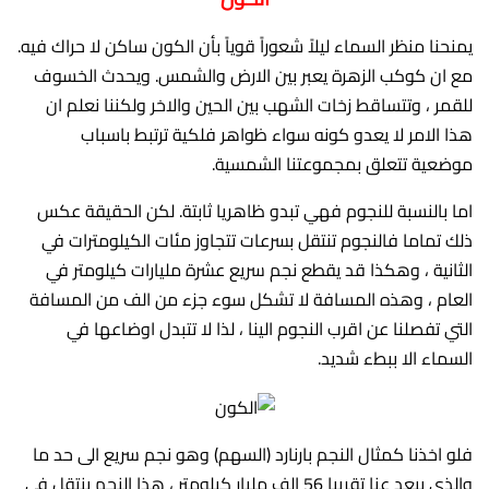
يمنحنا منظر السماء ليلاً شعوراً قوياً بأن الكون ساكن لا حراك فيه.
مع ان كوكب الزهرة يعبر بين الارض والشمس. ويحدث الخسوف
للقمر ، وتتساقط زخات الشهب بين الحين والاخر ولكننا نعلم ان
هذا الامر لا يعدو كونه سواء ظواهر فلكية ترتبط باسباب
موضعية تتعلق بمجموعتنا الشمسية.
اما بالنسبة للنجوم فهي تبدو ظاهريا ثابتة. لكن الحقيقة عكس
ذلك تماما فالنجوم تنتقل بسرعات تتجاوز مئات الكيلومترات في
الثانية ، وهكذا قد يقطع نجم سريع عشرة مليارات كيلومتر في
العام ، وهذه المسافة لا تشكل سوء جزء من الف من المسافة
التي تفصلنا عن اقرب النجوم الينا ، لذا لا تتبدل اوضاعها في
السماء الا ببطء شديد.
فلو اخذنا كمثال النجم بارنارد (السهم) وهو نجم سريع الى حد ما
والذي يبعد عنا تقريبا 56 الف مليار كيلومتر ، هذا النجم ينتقل في