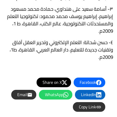
٣- أسامة سعيد على هنداوي، حمادة محمد مسعود
إبراهيم، إبراهيم يوسف محمد محمود: تكنولوجيا التعلم
والمستحدثات التكنولوجية، عالم الكتب، القاهرة، ط 1،
2009م.
٤- حسن شحاتة: التعلم الإلكتروني وتحرير العقل آفاق
وتقنيات جديدة للتعليم، دار العالم العربي، القاهرة، ط1،
2009م.
Share on X
Facebook
Email
WhatsApp
LinkedIn
Copy Link