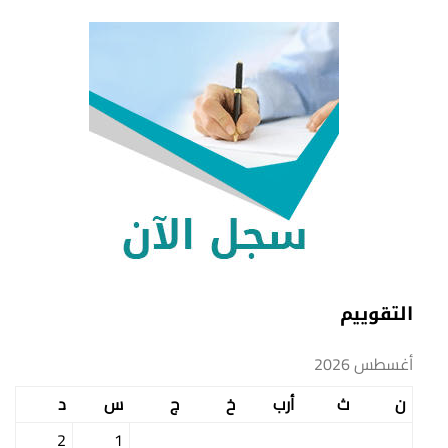
التقوييم
أغسطس 2026
ن
ث
أرب
خ
ج
س
د
2
1