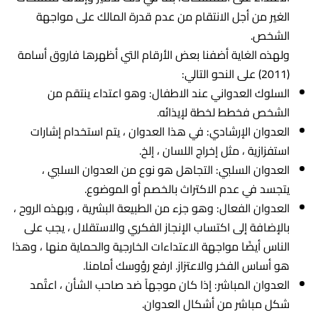
الغير من أجل الانتقام من عدم قدرة المالك على مواجهة
الشخص.
ولهذه الغاية أضفنا بعض الأرقام التي أظهرها فاروق أسامة
(2011) على النحو التالي:
السلوك العدواني عند الاطفال: وهو اعتداء ينتقم من
الشخص فخطط لخطة لإيذائه.
العدوان الإرشادي: في هذا العدوان ، يتم استخدام إشارات
استفزازية ، مثل إخراج اللسان ، إلخ.
العدوان السلبي: التجاهل هو نوع من العدوان السلبي ،
يتجسد في عدم الاكتراث بالخصم أو الموضوع.
العدوان الفعال: وهو جزء من الطبيعة البشرية ، وبهذه الروح ،
بالإضافة إلى اكتساب الإنجاز الفكري والاستقلال ، يجب على
الناس أيضًا مواجهة الاعتداءات الخارجية والحماية منها ، وهذا
هو أساس الفخر والاعتزاز. ارفع رؤوسك أمامنا.
العدوان المباشر: إذا كان موجهاً ضد صاحب الشأن ، اعتُمد
شكل مباشر من أشكال العدوان.