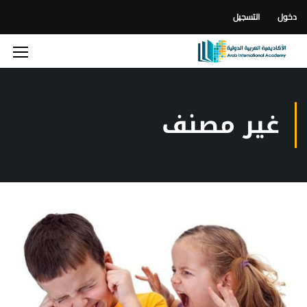
دخول
التسجيل
غير مصنف