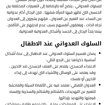
للسلوك العدواني ، يتضح أنه بالإضافة إلى التعبيرات المختلفة بين
الجنسين التي تظهر فيها المرأة شفهيًا ، فإن الرجال أكثر عدوانية
من النساء. عند التعبير عن العدوان ، فإنهم يشيرون إلى العدوان
تجاه الذات ، ويغلقون أنفسهم بسبب عدم قدرتهم على التأقلم ،
بينما يلجأ الرجال إلى الجسد وأشكال العدوانية العدوانية.
السلوك العدواني عند الاطفال
يمكن تقسيم السلوك العدواني عند الاطفال إلى عدة أشكال
أساسية ذكرناها على النحو التالي:
الاعتداء الجسدي: يقتصر على العنف الجسدي ضد الآخرين ،
وقد يعتمد على الوسائل والأشياء التي تهدف إلى إيذاء
الآخرين أو نفسك.
العدوان اللفظي: نعتمد فيه على الألفاظ السيئة والفاحشة
للتعبير عن التهديدات كالشتائم والشتائم والسخرية وإفساد
قيمتها والتهديد بإيذائها.
الاعتداء على الممتلكات: بما في ذلك تدمير وإتلاف ممتلكات