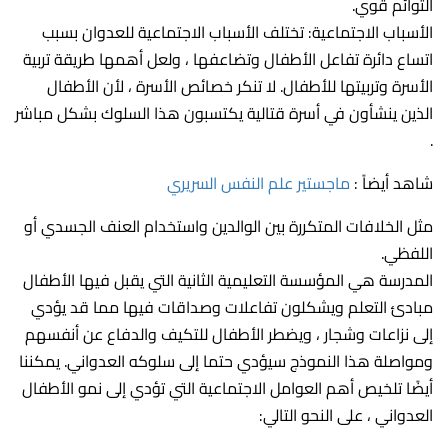
التوائم قوي.
الأسباب الاجتماعية: تختلف الأسباب الاجتماعية للعدوان بسبب
اتساع دائرة تفاعل الأطفال وتضاعفها ، ولعل أهمها طريقة تربية
الأسرة وتربيتها للأطفال. لا تنكر خصائص الأسرة ، لأن الأطفال
الذين ينشأون في أسرة قتالية يكتسبون هذا السلوك بشكل مباشر
.
شاهد أيضاً :
ماجستير علم النفس السريري
مثل الخلافات المتكررة بين الوالدين واستخدام العنف الجسدي أو
اللفظي.
المدرسة هي المؤسسة التعليمية الثانية التي يقبل فيها الأطفال
مبادئ التعلم ويشكلون تفاعلات وصداقات فيها مما قد يؤدي
إلى نزاعات وشجار ، ويضطر الأطفال للتكيف والدفاع عن أنفسهم
ومواصلة هذا النموذج سيؤدي حتما إلى سلوكه العدواني. يمكننا
أيضًا تلخيص أهم العوامل الاجتماعية التي تؤدي إلى نمو الأطفال
العدواني ، على النحو التالي: