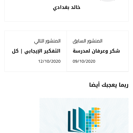
خالد بغدادي
المنشور السابق
المنشور التالي
شكر وعرفان لمدرسة
التفكير الإيجابي | كل
الفجر الجديد ومركز
شئ عنه من البدايه
12/10/2020
09/10/2020
لندن
للنهاية
ربما يعجبك أيضا