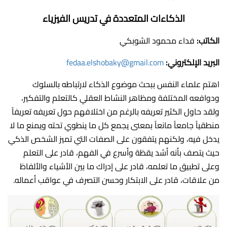
الذكاءات المتعددة في تدريس الفيزياء
الكاتب:
فداء محمود الشوبكي
البريد الإلكتروني:
fedaa.elshobaky@gmail.com
اهتم علماء النفس ببحث موضوع الذكاء لارتباطه بالسلوك
ودوافعه المختلفة ومظاهر النشاط العقلي كالتعلم والتفكير،
ولقد حاول الكثير تعريفه بالرغم من اختلافهم حول تعريفه تعريفاً
منطقياً جامعاً مانعاً بمعنى يجمع كل ما ينطوي تحته ويمنع ما لا
يدخل فيه، ولكنهم يتفقون على الصفات التي تميز الشخص الذكي
حيث يتصف بأنه أشد يقظة وأسرع في الفهم، قادر على التعلم
وعلى تطبيق ما تعلمه، قادر على إدراك ما بين الأشياء والألفاظ
من علاقات، قادر على الابتكار وحسن التصرف في عواقب أعماله.