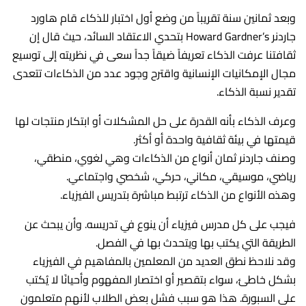
وبعد ثمانين سنة تقريباً من وضع أول اختبار للذكاء قام هاورد
جاردنر Howard Gardner’s بتحدي الاعتقاد السائد، حيث قال إن
ثقافتنا عرفت الذكاء تعريفاً ضيقاً جداً سعى في نظريته إلى توسيع
مجال الإمكانيات الإنسانية واقترح وجود عدد من الذكاءات تتعدى
تقدير نسبة الذكاء.
وعرف الذكاء بأنه القدرة على حل المشكلات أو ابتكار منتجات لها
قيمتها في بيئة ثقافية واحدة أو أكثر.
وصنف جاردنر ثمان أنواع من الذكاءات وهي لغوي، منطقي،
رياضي، موسيقي، مكاني، حركي، شخصي واجتماعي.
وهذه الأنواع من الذكاء ترتبط مباشرة بتدريس الفيزياء.
فيجب على كل مدرس فيزياء أن ينوع في تدريسه. وأن يبحث عن
الطريقة التي يكتب بها ويتحدث بها في الفصل.
وقد نلاحظ نطق العديد من المعلمين بالمفاهيم في الفيزياء
بشكل خاطئ، سواء بتقصير أو اختصار المفهوم وأحيانًا لا يُكتب
على السبورة. هذا هو سبب فشل بعض الطلاب لأنهم متعلمون