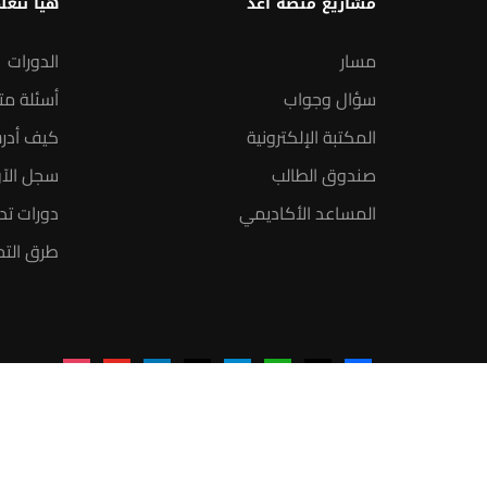
مشاريع منصة أعد
هيا نتعل
مسار
الدورات
سؤال وجواب
أسئلة مت
المكتبة الإلكترونية
كيف أدر
صندوق الطالب
سجل الآ
المساعد الأكاديمي
دورات تدر
طرق التح
instagram
youtube
linkedin
tiktok
telegram
udemy
facebook-
x
alt
منصة أعد | © 2025 م