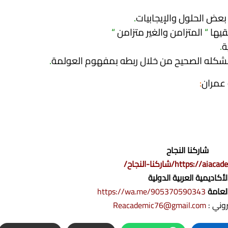
بعض الحلول والإيجابيات
.
قيها
“
المتزامن والغير متزامن
“
ة
.
بشكله الصحيح من خلال ربطه بمفهوم العولمة
.
 عمران
:
شاركنا النجاح
https://ai/شاركنا-النجاح/
لأكاديمية العربية الدولية
لعامة
https://wa.me/905370590343
تروني :
Reacademic76@gmail.com