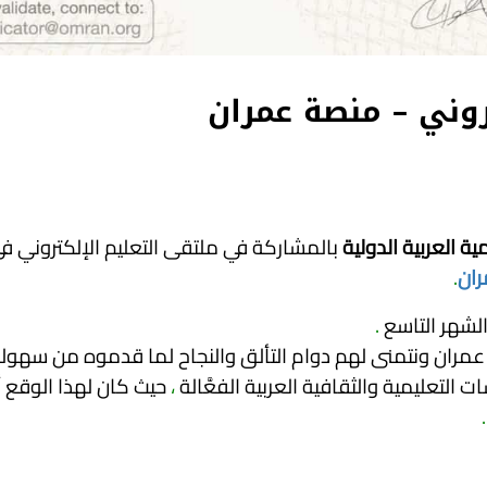
روني – منصة عمران
ية العربية الدولية
بالمشاركة في ملتقى التعليم الإلكتروني ف
ان
.
لشهر التاسع
.
عمران ونتمنى لهم دوام التألق والنجاح لما قدموه من سهول
تعليمية والثقافية العربية الفعَّالة
،
حيث كان لهذا الوقع أث
.