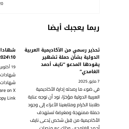
20
ربما يعجبك أيضا
تحذير رسمي من الأكاديمية العربية
شهادات 
الدولية بشأن حملة تشهير
10\2024
يقودها المدعو “نايف أحمد
19 أكتوبر, 2024
الغامدي”
7 مايو, 2025
في ضوء ما رصدته إدارة الأكاديمية
are on X
العربية الدولية مؤخرًا، نود أن نوجه عناية
opy Link
طلابنا الكرام ومتابعينا الأعزاء إلى وجود
حملة ممنهجة ومغرضة تستهدف
الأكاديمية من قِبل شخص يُدعى نايف
أحمد الغامدي، وذلك عبر منصات