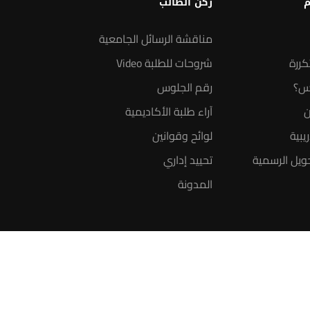
م
ركن الطالب
مناقشة الرسائل الجامعية
كررة
شروحات للطلبة Video
س؟
رقم الجلوس
ن
آراء طلبة الأكاديمية
يبية
لوائح وقوانين
ويل الرسمية
تحييد إداري
المدونة