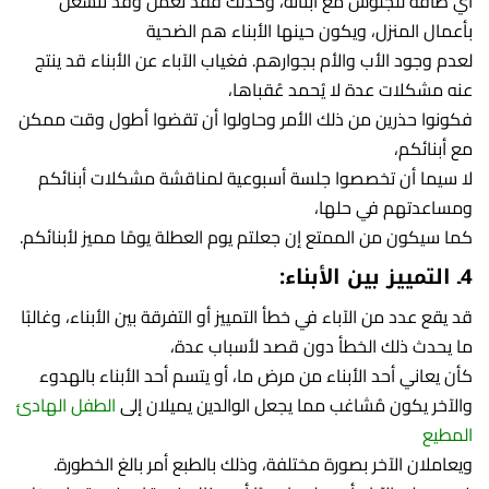
أي طاقة للجلوس مع أبنائه، وكذلك فقد تعمل وقد تنشغل
بأعمال المنزل، ويكون حينها الأبناء هم الضحية
لعدم وجود الأب والأم بجوارهم. فغياب الآباء عن الأبناء قد ينتج
عنه مشكلات عدة لا يُحمد عُقباها،
فكونوا حذرين من ذلك الأمر وحاولوا أن تقضوا أطول وقت ممكن
مع أبنائكم،
لا سيما أن تخصصوا جلسة أسبوعية لمناقشة مشكلات أبنائكم
ومساعدتهم في حلها،
كما سيكون من الممتع إن جعلتم يوم العطلة يومًا مميز لأبنائكم.
4ـ التمييز بين الأبناء:
قد يقع عدد من الآباء في خطأ التمييز أو التفرقة بين الأبناء، وغالبًا
ما يحدث ذلك الخطأ دون قصد لأسباب عدة،
كأن يعاني أحد الأبناء من مرض ما، أو يتسم أحد الأبناء بالهدوء
والآخر يكون مُشاغب مما يجعل الوالدين يميلان إلى
الطفل الهادئ
المطيع
ويعاملان الآخر بصورة مختلفة، وذلك بالطبع أمر بالغ الخطورة.