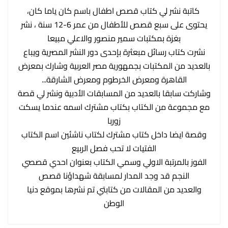
‏‎ كاتبة ‏‎نشر لي كتاب قصص اطفال باسم كان ياما كان،
يحتوى على سبع قصص للأطفال من عمر 6-12 سنة ، نشر
بغزة بمكتبات سمير منصور والاعلي مبيعا
‏‎نشرت كتاب رسائل مبعثرة بإحدى دور النشر المصرية ويباع
بالعديد من المكتبات بجمهورية مصر العربية وشارك بمعرض
القاهرة ومعرض الخرطوم ومعرض الشارقة...
‏‎وشاركت سابقا بالعديد من المسابقات الأدبية ونشر لي قصة
مع مجموعة من الكتاب بكتاب مشترك اسمه عندما يسكت
زوربا
‏‎وقصة ايضا داخل كتاب مشترك لكتاب ناشئين اسم الكتاب
الفتيات لا تحب فصل الربيع
الفوز بالمرتبة الاولي وسمي الكتاب بعنوان احدي قصصي
النجم قد وجد المدار لمسابقة شهداؤنا قصص
والعديد من المقالات من كتابتي تم نشرها بموقع دنيا
الوطن