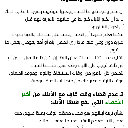
إن عدم وجود ضوابط للحياة يجعلها فوضوية بصورة لا تُطاق، لذلك
لا بد أن يضع الآباء ضوابط في حياتهم الأسرية لهم قبل
أن تكون لأبنائهم،
فكما نعلم جميعًا أن الطفل يعتمد على محاكاة والديه بصورة
كبيرة دون وعي منه. فإذا رأى الطفل أباه أو أمه يقومان بفعل ما
سيقوم
بتقليدهما حتمًا لا محالة بغض النظر إن كان ذلك الفعل حسن أم
غير ذلك، فيجب على الآباء وضع نسق منضبط للحياة
يتضمن كل الأمور من أوقات الاستيقاظ والنوم، وموعد الطعام،
ووقت الترفيه وغير ذلك من متطلبات الحياة اليومية.
3ـ عدم قضاء وقت كافٍ مع الأبناء من
أكبر
الأخطاء
التي يقع فيها الآباء:
بشأن تربية أبنائهم هو قضاء معظم الوقت بعيدًا عنهم، حيث
يعمل الأب معظم الوقت وحينما يعود لا يمتلك