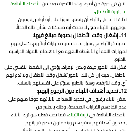
الابن في حيرة من أمره، وهذا التصرف يعد من
الأخطاء الشائعة
في تربية الأطفال،
لذلك لا بد على الآباء أن يتفقوا سويًا على أية أوامر يقومون
بتوجيهها للأبناء حتى لا تحدث أية مشكلات بشأن ذلك الخطأ.
11ـ إشغال وقت الأطفال بصورة مبالغ فيها:
قد يفكر الآباء في سبل عدة لتنمية مهارات أبنائهم، كتعليمهم
لمهارات اللغة أو الأنشطة اللغوية مع الاهتمام بالمواد الدراسية
بالطبع،
فكل تلك الأمور جيدة ولكن الإفراط يؤدي إلى الضغط النفسي على
الأطفال، حيث إن كل تلك الأمور تشغل وقت الأطفال ولا تدع لهم
أي وقت للترفيه، وهذا بالطبع سيؤثر على نفسيتهم بالسلب.
12ـ تحديد أهداف الأبناء دون الرجوع إليهم:
بعض الآباء يرغبون في تحديد الأهداف لأبنائهم خوفًا منهم على
عدم اتخاذهم القرارات الصحيحة، وذلك بالطبع من
الأخطاء الشائعة في
تربية الأبناء
، فما يجب فعله هو ترك الأبناء
يحددون أهدافهم بمفردهم ويتحملون مصير قراراتهم
حتى يتمكنوا من الاعتماد على أنفسهم على الوجه الأمثل،