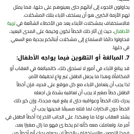
يحاولون اللجوء إلى آبائهم حتى يعينوهم على حلها، فما يمثل
لهم الأزمة الكبرى هو أن يستخف الآباء بتلك المشكلات.
فالاستخفاف بمشكلات الأبناء يعد من الأخطاء الشائعة في
تربية
الأطفال
، حيث إن آثار ذلك الخطأ تكون وخيمة على المدى البعيد،
فحاولوا دائمًا الاستماع إلى مشكلات أبنائكم بجدية مع السعي
في حلها.
7ـ المبالغة أو التهوين فيما يواجه الأطفال:
قد يبالغ الآباء في أمور لا تستحق ذلك، كالمبالغة في العقاب أو
المكافأة وهذا ما يجعل الطفل غير واعٍ لحقيقة الأمر،
لذا يجب أن يتعامل الآباء مع كل موقع على قدره، فإن أخطأ
الطفل خطأ صغير لا يجب أن تعاقبه بشدة بل اجعله
يدرك ذلك الخطأ وعواقبه حتى لا يقع فيه مجددًا، وإن كرر ذلك
الخطأ دون الاكتراث لما قلته مسبقًا فحينها يجب أن
يشتد العقاب نوعًا ما وهكذا. على الجانب الآخر إذا أخطأ الطفل في
أمر ما، وتعاملت معه كأنه لم يخط ئ فهو ما زال صغيرًا بعد،
فهذا التهوين والاستخفاف بالخطأ لن يجعله يدرك أنه أخطأ من