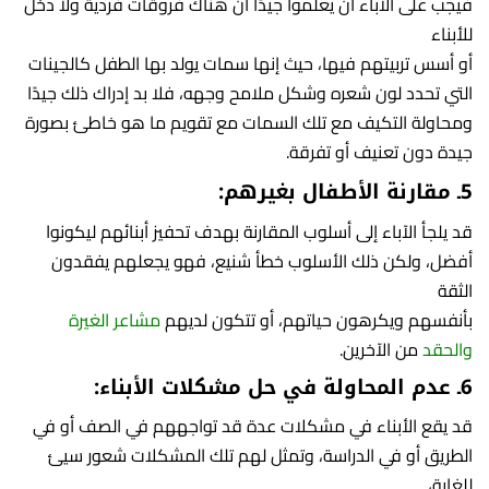
فيجب على الآباء أن يعلموا جيدًا أن هناك فروقات فردية ولا دخل
للأبناء
أو أسس تربيتهم فيها، حيث إنها سمات يولد بها الطفل كالجينات
التي تحدد لون شعره وشكل ملامح وجهه، فلا بد إدراك ذلك جيدًا
ومحاولة التكيف مع تلك السمات مع تقويم ما هو خاطئ بصورة
جيدة دون تعنيف أو تفرقة.
5ـ مقارنة الأطفال بغيرهم:
قد يلجأ الآباء إلى أسلوب المقارنة بهدف تحفيز أبنائهم ليكونوا
أفضل، ولكن ذلك الأسلوب خطأ شنيع، فهو يجعلهم يفقدون
الثقة
بأنفسهم ويكرهون حياتهم، أو تتكون لديهم
مشاعر الغيرة
والحقد
من الآخرين.
6ـ عدم المحاولة في حل مشكلات الأبناء:
قد يقع الأبناء في مشكلات عدة قد تواجههم في الصف أو في
الطريق أو في الدراسة، وتمثل لهم تلك المشكلات شعور سيئ
للغاية،