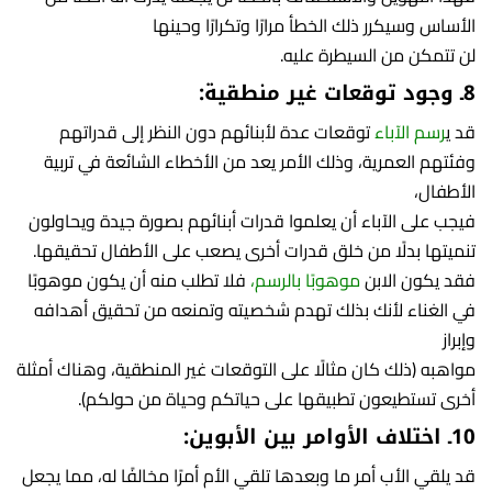
الأساس وسيكرر ذلك الخطأ مرارًا وتكرارًا وحينها
لن تتمكن من السيطرة عليه.
8ـ وجود توقعات غير منطقية:
قد ي
رسم الآباء
توقعات عدة لأبنائهم دون النظر إلى قدراتهم
وفئتهم العمرية، وذلك الأمر يعد من الأخطاء الشائعة في تربية
الأطفال،
فيجب على الآباء أن يعلموا قدرات أبنائهم بصورة جيدة ويحاولون
تنميتها بدلًا من خلق قدرات أخرى يصعب على الأطفال تحقيقها.
فقد يكون الابن
موهوبًا بالرسم،
فلا تطلب منه أن يكون موهوبًا
في الغناء لأنك بذلك تهدم شخصيته وتمنعه من تحقيق أهدافه
وإبراز
مواهبه (ذلك كان مثالًا على التوقعات غير المنطقية، وهناك أمثلة
أخرى تستطيعون تطبيقها على حياتكم وحياة من حولكم).
10ـ اختلاف الأوامر بين الأبوين:
قد يلقي الأب أمر ما وبعدها تلقي الأم أمرًا مخالفًا له، مما يجعل