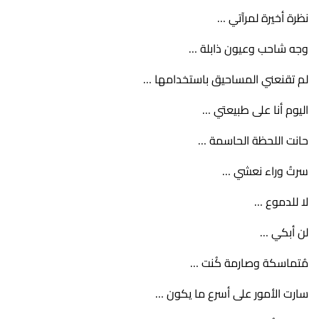
نظرة أخيرة لمرآتي …
وجه شاحب وعيون ذابلة …
لم تقنعني المساحيق باستخدامها …
اليوم أنا على طبيعتي …
حانت اللحظة الحاسمة …
سرتُ وراء نعشي …
لا للدموع …
لن أبكي …
مُتماسكة وصارمة كُنت …
سارت الأمور على أسرع ما يكون …