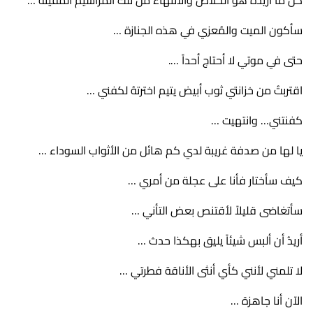
سأكون الميت والمُعزي في هذه الجنازة …
حتى في موتي لا أحتاج أحداً ….
اقتربتُ من خزانتي ثوب أبيض يتيم اخترتهُ لكفني …
كفنتني… وانتهيت …
يا لها من صدفة غريبة لدي كم هائل من الأثواب السوداء …
كيف سأختار فأنا على عجلة من أمري …
سأتغاضى قليلاً لأقتنص بعض التأني …
أريدُ أن ألبس شيئاً يليق بهكذا حدث …
لا تلمني لأنني كأي أنثى الأناقة فطرتي …
الآن أنا جاهزة …