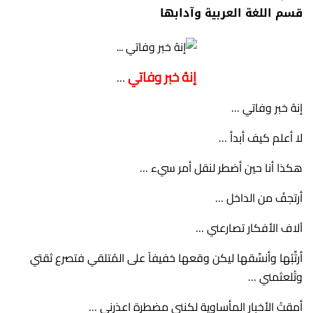
قسم اللغة العربية وآدابها
إنهُ خبر وفاتي
…
إنهُ خبر وفاتي …
لا أعلم كيف أبدأ …
هكذا أنا حين أضطر لنقل أمر سيء …
أرتجفُ من الداخل …
آلاف الأفكار تصارعني …
أرتِّبُها وأنسِّقها ليكن وقعها خفيفاً على المُتلقي فتصرع ثقتي
وتُلعثمني …
أمقتُ الأخبار المأساوية لكنني مضطرة اعذرني …