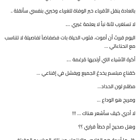
بالعادة ينقل الأقرباء خبر الوفاة للغرباء وخبري بنفسي سأنقلهُ ..
لا تستغرب لأنهُ نبأ لا يعلمهُ غيري ….
اليوم قررتُ أن أموت، فثوب الحياة بات فضفاضاً تفاصيلهُ لا تتناسب
مع انحناءاتي …
أكرهُ الأشياء التي أرتديها مُرغمة ….
كقناعٍ مبتسم يخدعُ الجميع ويفشل في إقناعي …
مظلم لون الحداد…
ومريح هو الوداع …
لا أدري كيفَ سأشعر هناك … !!!
وهل صحيح أم خطأ قراري ؟؟
كل ما أريدهُ هو الخلاص والانتهاء من تلكَ المراسيم المقيتة …