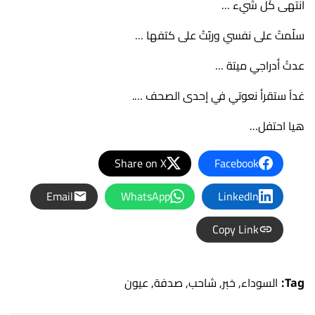
انتهى كُل شيء …
سلّمتُ على نفسي وربّتُ على كتفها …
عدتُ أدراجي ميتة …
غداً ستقرأ نعوتي في إحدى الصحف ….
هيا احتفل…
Share on X
Facebook
Email
WhatsApp
LinkedIn
Copy Link
Tag:
السوداء
,
خبر
,
شاحب
,
صدفة
,
عيون