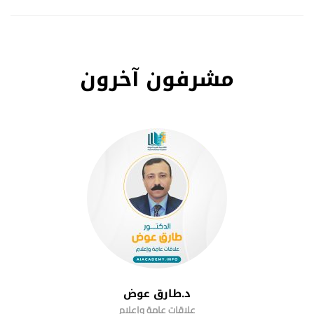
مشرفون آخرون
د.طارق عوض
علاقات عامة وإعلام