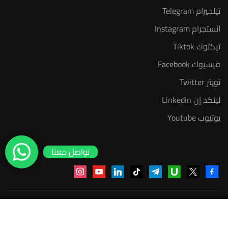
تيلجيرام Telegram
انستجرام Instagram
تيكتوك Tiktok
فيسبوك Facebook
تويتر Twitter
لينكد إن Linkedin
يوتيوب Youtube
تواصل معنا
instagram
youtube
linkedin
tiktok
telegram
udemy
facebook-
x
alt
منصة أعد | © 2025 م