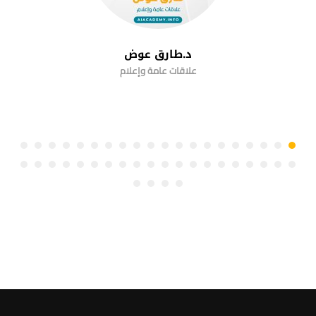
د.طارق عوض
علاقات عامة وإعلام