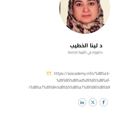
د لينا الخطيب
دكتوراه في التربية الخاصة.
https://aiacademy.info/%d8%a3-
%d9%85%d8%ad%d9%85%d8%af-
%d8%a7%d9%84%d8%b5%d8%a7%d9%86%d8%b9/