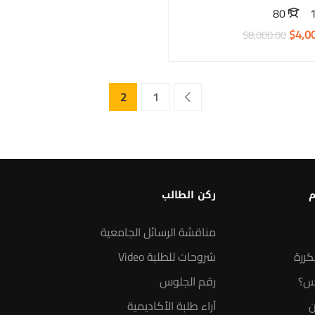
80
$4,0
$8,000.00
2
1
م
ركن الطالب
مناقشة الرسائل الجامعية
كررة
شروحات للطلبة Video
س؟
رقم الجلوس
ن
آراء طلبة الأكاديمية