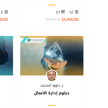
13
57
12
50.00
$4,000.00
$8,000.00
د. داوود المحمد
دبلوم إدارة الأعمال