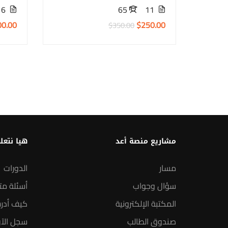
16
65
11
00.00
$250.00
$350.00
مشاريع منصة أعد
هيا نتعل
مسار
الدورات
سؤال وجواب
أسئلة مت
المكتبة الإلكترونية
كيف أدر
صندوق الطالب
سجل الآ