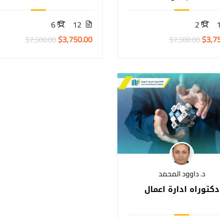
6
12
2
$3,750.00
$3,7
$7,500.00
$7,500.00
د. داوود المحمد
دكتوراه ادارة اعمال