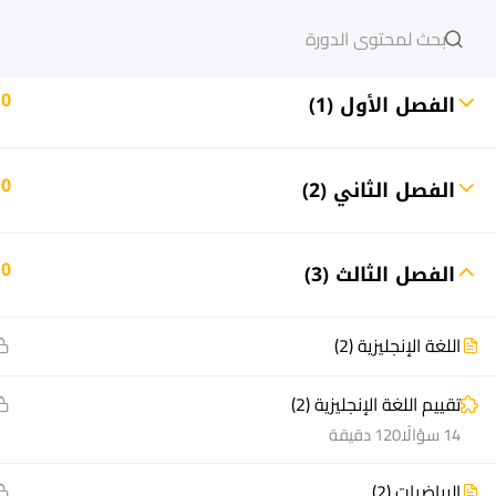
دخول
التسجيل
10
الفصل الأول (1)
10
الفصل الثاني (2)
مشاريع منصة أعد
هيا نتعل
مسار
الدورات
10
الفصل الثالث (3)
سؤال وجواب
أسئلة مت
المكتبة الإلكترونية
كيف أدر
اللغة الإنجليزية (2)
صندوق الطالب
سجل الآ
تقييم اللغة الإنجليزية (2)
المساعد الأكاديمي
دورات تدر
14 سؤالًا
120 دقيقة
طرق التح
الرياضيات (2)