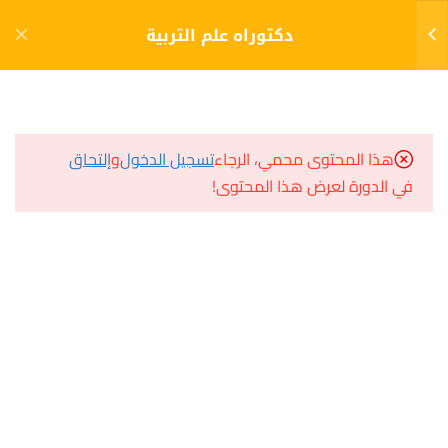
دخول
التسجيل
دكتوراه علم التربية
10
الفصل الأول (1)
مشاريع منصة أعد
هذا المحتوى محمي، الرجاء
تسجيل الدخول
و
إلتحاق
القيادة التربوية
في الدورة لعرض هذا المحتوى!
مسار
الإختبار 1
سؤال وجواب
10 أسئلة
60 دقيقة
المكتبة الإلكترونية
إدارة التعليم العالي
صندوق الطالب
المساعد الأكاديمي
الإختبار 2
10 أسئلة
60 دقيقة
التخطيط التربوي
هيا نتعلم