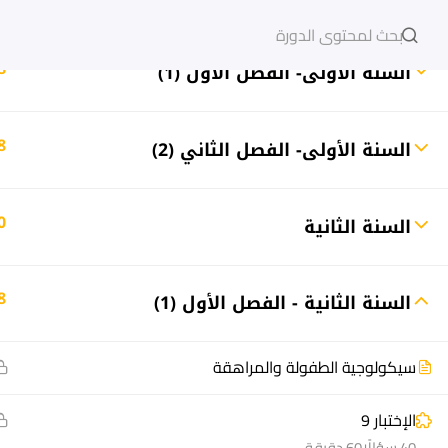
دخول
التسجيل
8
السنة الأولى- الفصل الأول (1)
8
السنة الأولى- الفصل الثاني (2)
مشاريع منصة أعد
هيا نتعل
0
السنة الثانية
مسار
الدورات
سؤال وجواب
أسئلة مت
8
السنة الثانية - الفصل الأول (1)
المكتبة الإلكترونية
كيف أدر
صندوق الطالب
سجل الآ
سيكولوجية الطفولة والمراهقة
المساعد الأكاديمي
دورات تدر
طرق التح
الإختبار 9
40 سؤالًا
60 دقيقة