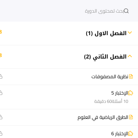
دخول
التسجيل
8
الفصل الاول (1)
8
الفصل الثاني (2)
مشاريع منصة أعد
هيا نتعل
مسار
الدورات
نظرية المصفوفات
سؤال وجواب
أسئلة مت
الإختبار 5
المكتبة الإلكترونية
كيف أدر
10 أسئلة
60 دقيقة
صندوق الطالب
سجل الآ
الطرق الرياضية في العلوم
المساعد الأكاديمي
دورات تدر
طرق التح
الإختبار 6