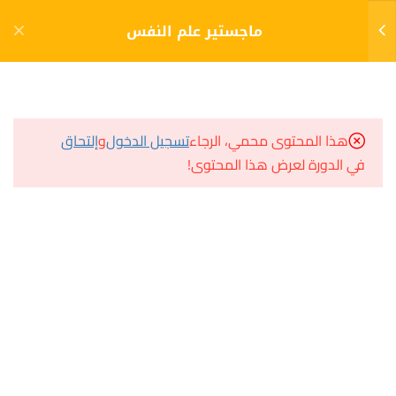
دخول
التسجيل
ماجستير علم النفس
9
الفصل الأول (1)
مشاريع منصة أعد
هذا المحتوى محمي، الرجاء
تسجيل الدخول
و
إلتحاق
9
الفصل الثاني (2)
في الدورة لعرض هذا المحتوى!
مسار
سؤال وجواب
5
الفصل الثالث (3)
المكتبة الإلكترونية
صندوق الطالب
تدريب عملي أكلينيكي
المساعد الأكاديمي
الاختبار 9
40 سؤالًا
هيا نتعلم