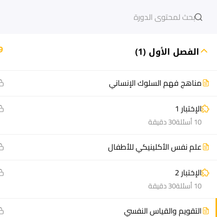
دخول
التسجيل
9
الفصل الأول (1)
مناهج فهم السلوك الإنساني
مشاريع منصة أعد
هيا نتعل
الإختبار 1
مسار
الدورات
10 أسئلة
30 دقيقة
سؤال وجواب
أسئلة مت
علم نفس الأكلينيكي للأطفال
المكتبة الإلكترونية
كيف أدر
صندوق الطالب
سجل الآ
الإختبار 2
المساعد الأكاديمي
دورات تدر
10 أسئلة
30 دقيقة
طرق التح
التقويم والقياس النفسي