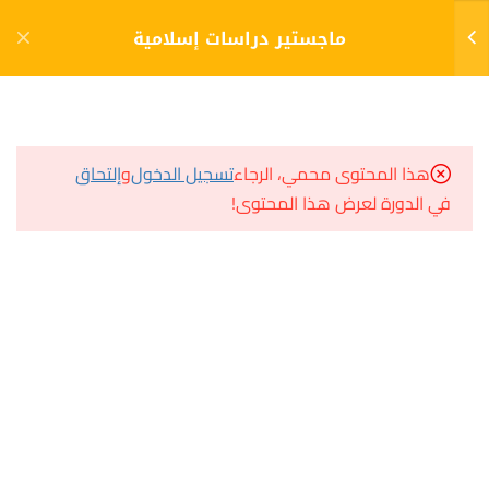
دخول
التسجيل
ماجستير دراسات إسلامية
11
الفصل الأول (1)
مشاريع منصة أعد
هذا المحتوى محمي، الرجاء
تسجيل الدخول
و
إلتحاق
مناهج البحث والتحقيق
في الدورة لعرض هذا المحتوى!
مسار
الاختبار 1
سؤال وجواب
40 سؤالًا
120 دقيقة
المكتبة الإلكترونية
التفسير التحليلي
صندوق الطالب
المساعد الأكاديمي
الاختبار 2
40 سؤالًا
120 دقيقة
علوم القرآن
هيا نتعلم