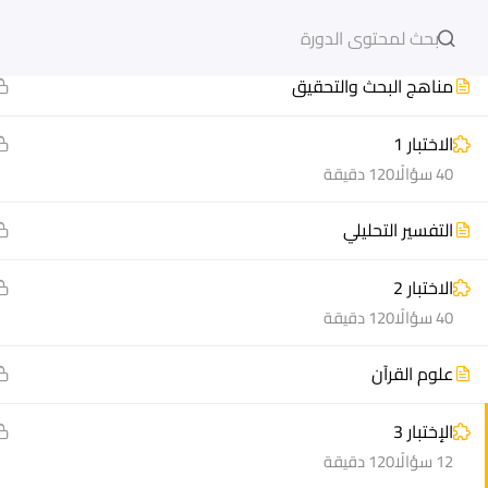
11
الفصل الأول (1)
دخول
التسجيل
مناهج البحث والتحقيق
الاختبار 1
40 سؤالًا
120 دقيقة
مشاريع منصة أعد
هيا نتعل
التفسير التحليلي
مسار
الدورات
الاختبار 2
سؤال وجواب
أسئلة مت
40 سؤالًا
120 دقيقة
المكتبة الإلكترونية
كيف أدر
علوم القرآن
صندوق الطالب
سجل الآ
المساعد الأكاديمي
دورات تدر
الإختبار 3
طرق التح
12 سؤالًا
120 دقيقة