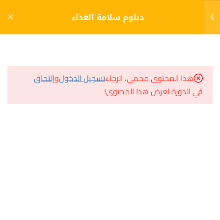
دخول
التسجيل
دبلوم سلامة الغذاء
5
الفصل الأول (1)
مشاريع منصة أعد
هذا المحتوى محمي، الرجاء
تسجيل الدخول
و
إلتحاق
5
الفصل الثاني (2)
في الدورة لعرض هذا المحتوى!
مسار
سؤال وجواب
5
الفصل الثالث (3)
المكتبة الإلكترونية
صندوق الطالب
معايير الرقابة في الأنظمة الغذائية
المساعد الأكاديمي
نظام الهاسب HACCP system
المكافحة المتكاملة للآفات
هيا نتعلم