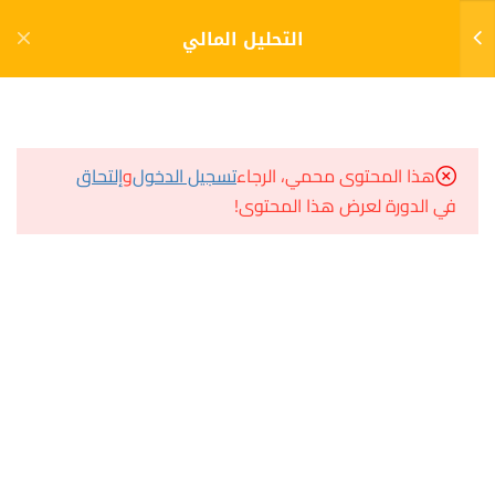
دخول
التسجيل
التحليل المالي
10
الفصل الاول (1)
مشاريع منصة أعد
هذا المحتوى محمي، الرجاء
تسجيل الدخول
و
إلتحاق
تعريف التحليل المالي للشركات
في الدورة لعرض هذا المحتوى!
مسار
الإختبار
سؤال وجواب
10 أسئلة
60 دقيقة
المكتبة الإلكترونية
القيم الأساسية للتحليل المالي
صندوق الطالب
المساعد الأكاديمي
الإختبار
10 أسئلة
60 دقيقة
شرح وتحميل ملف اكسل
هيا نتعلم