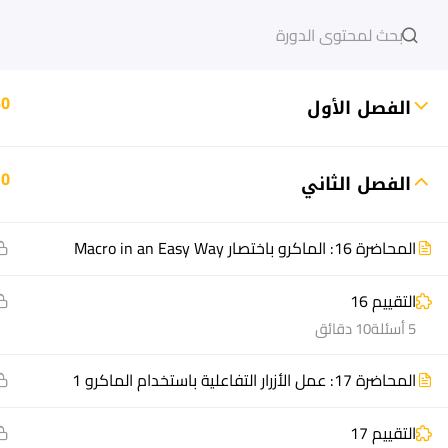
دخول
التسجيل
30
الفصل الأول
10
الفصل الثاني
مشاريع منصة أعد
هيا نتعل
مسار
الدورات
المحاضرة 16: الماكرو باختصار Macro in an Easy Way
سؤال وجواب
أسئلة مت
التقييم 16
المكتبة الإلكترونية
كيف أدر
5 أسئلة
10 دقائق
صندوق الطالب
سجل الآ
المحاضرة 17: عمل الأزرار التفاعلية باستخدام الماكرو 1
المساعد الأكاديمي
دورات تدر
طرق التح
التقييم 17