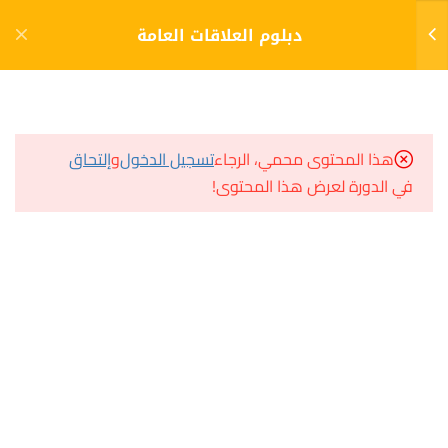
دخول
التسجيل
دبلوم العلاقات العامة
4
الفصل الأول (1)
مشاريع منصة أعد
هذا المحتوى محمي، الرجاء
تسجيل الدخول
و
إلتحاق
5
الفصل الثاني (2)
في الدورة لعرض هذا المحتوى!
مسار
سؤال وجواب
6
الفصل الثالث (3)
المكتبة الإلكترونية
صندوق الطالب
التخطيط في العلاقات العامة
المساعد الأكاديمي
التقويم في العلاقات العامة
الاتصال ووسائله في العلاقات
هيا نتعلم