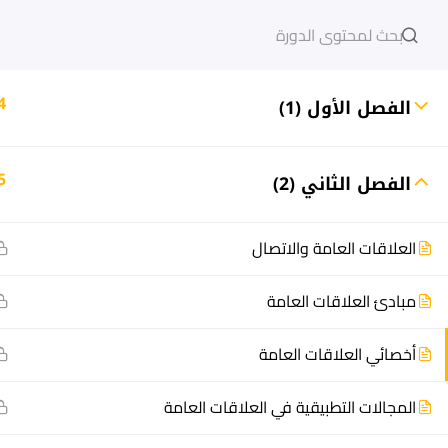
دخول
التسجيل
4
الفصل الأول (1)
5
الفصل الثاني (2)
مشاريع منصة أعد
هيا نتعل
مسار
الدورات
العلاقات العامة والاتصال
سؤال وجواب
أسئلة مت
مبادئ العلاقات العامة
المكتبة الإلكترونية
كيف أدر
صندوق الطالب
سجل الآ
أخصائي العلاقات العامة
المساعد الأكاديمي
دورات تدر
المجالات التطبيقية في العلاقات العامة
طرق التح