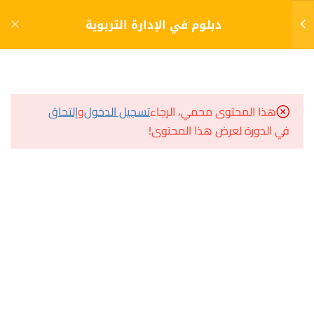
دخول
التسجيل
دبلوم في الإدارة التربوية
6
الفصل الاول (1)
مشاريع منصة أعد
هذا المحتوى محمي، الرجاء
تسجيل الدخول
و
إلتحاق
6
الفصل الثاني (2)
في الدورة لعرض هذا المحتوى!
مسار
سؤال وجواب
6
الفصل الثالث (3)
المكتبة الإلكترونية
صندوق الطالب
ادارة الصف وتنظيمه
المساعد الأكاديمي
الإختبار 7
10 أسئلة
60 دقيقة
هيا نتعلم