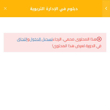
دخول
التسجيل
دبلوم في الإدارة التربوية
6
الفصل الاول (1)
مشاريع منصة أعد
هذا المحتوى محمي، الرجاء
تسجيل الدخول
و
إلتحاق
اساسيات القيادة التربوية
في الدورة لعرض هذا المحتوى!
مسار
الإختبار 1
سؤال وجواب
10 أسئلة
60 دقيقة
المكتبة الإلكترونية
الادارة المدرسية
صندوق الطالب
المساعد الأكاديمي
الإختبار 2
10 أسئلة
60 دقيقة
التخطيط التربوي
هيا نتعلم