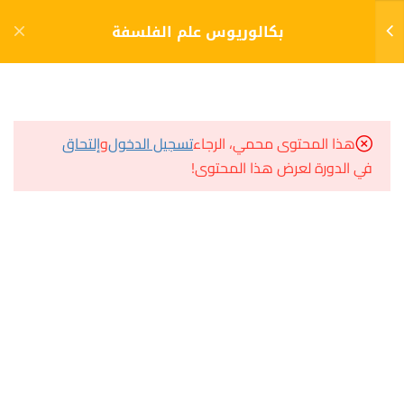
دخول
التسجيل
بكالوريوس علم الفلسفة
11
الفصل الأول (1)
مشاريع منصة أعد
هذا المحتوى محمي، الرجاء
تسجيل الدخول
و
إلتحاق
المنطق والتفكير الناقد
في الدورة لعرض هذا المحتوى!
مسار
الاختبار 1
سؤال وجواب
40 سؤالًا
60 دقيقة
المكتبة الإلكترونية
فلسفة العلوم الإجتماعية
صندوق الطالب
والإنسانية
المساعد الأكاديمي
الاختبار 2
40 سؤالًا
60 دقيقة
هيا نتعلم