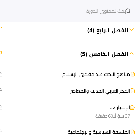
10
الفصل الثالث (3)
دخول
التسجيل
11
الفصل الرابع (4)
9
الفصل الخامس (5)
مشاريع منصة أعد
هيا نتعل
مناهج البحث عند مفكري الإسلام
مسار
الدورات
سؤال وجواب
أسئلة مت
الفكر العربي الحديث والمعاصر
المكتبة الإلكترونية
كيف أدر
الإختبار 22
صندوق الطالب
سجل الآ
37 سؤالًا
60 دقيقة
المساعد الأكاديمي
دورات تدر
طرق التح
الفلسفة السياسية والإجتماعية