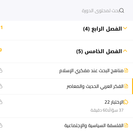
10
الفصل الثالث (3)
دخول
التسجيل
11
الفصل الرابع (4)
9
الفصل الخامس (5)
مشاريع منصة أعد
هيا نتعل
مناهج البحث عند مفكري الإسلام
مسار
الدورات
سؤال وجواب
أسئلة مت
الفكر العربي الحديث والمعاصر
المكتبة الإلكترونية
كيف أدر
الإختبار 22
صندوق الطالب
سجل الآ
37 سؤالًا
60 دقيقة
المساعد الأكاديمي
دورات تدر
طرق التح
الفلسفة السياسية والإجتماعية