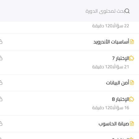
مدخل إلى CSS
دخول
التسجيل
الإختبار 6
22 سؤالًا
120 دقيقة
أساسيات الأندرويد
الإختبار 7
مشاريع منصة أعد
هيا نتعل
21 سؤالًا
120 دقيقة
مسار
الدورات
أمن البيانات
سؤال وجواب
أسئلة مت
المكتبة الإلكترونية
كيف أدر
الإختبار 8
صندوق الطالب
سجل الآ
16 سؤالًا
120 دقيقة
المساعد الأكاديمي
دورات تدر
صيانة الحاسوب
طرق التح