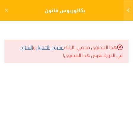
دخول
التسجيل
بكالوريوس قانون
11
الفصل الأول (1)
مشاريع منصة أعد
هذا المحتوى محمي، الرجاء
تسجيل الدخول
و
إلتحاق
11
الفصل الثاني (2)
في الدورة لعرض هذا المحتوى!
مسار
سؤال وجواب
11
الفصل الثالث (3)
المكتبة الإلكترونية
صندوق الطالب
التنظيم القضائي
المساعد الأكاديمي
الإختبار 11
20 سؤالًا
30 دقيقة
هيا نتعلم