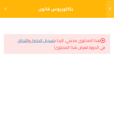
دخول
التسجيل
بكالوريوس قانون
11
الفصل الأول (1)
مشاريع منصة أعد
هذا المحتوى محمي، الرجاء
تسجيل الدخول
و
إلتحاق
مبادئ القانون
في الدورة لعرض هذا المحتوى!
مسار
الإختبار 1
سؤال وجواب
33 سؤالًا
60 دقيقة
المكتبة الإلكترونية
مبادئ الإدارة العامة
صندوق الطالب
المساعد الأكاديمي
الإختبار 2
10 أسئلة
30 دقيقة
مقدمة في علم السياسة
هيا نتعلم