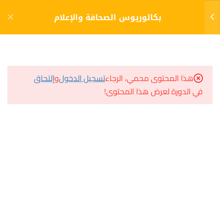
دخول
التسجيل
بكالوريوس الصحافة والإعلام
11
الفصل الأول (1)
مشاريع منصة أعد
هذا المحتوى محمي، الرجاء
تسجيل الدخول
و
إلتحاق
11
الفصل الثاني (2)
في الدورة لعرض هذا المحتوى!
مسار
سؤال وجواب
11
الفصل الثالث (3)
المكتبة الإلكترونية
صندوق الطالب
فن الإذاعة والتلفاز
المساعد الأكاديمي
الإختبار 11فن الإذاعة والتلفاز
39 سؤالًا
120 دقيقة
هيا نتعلم