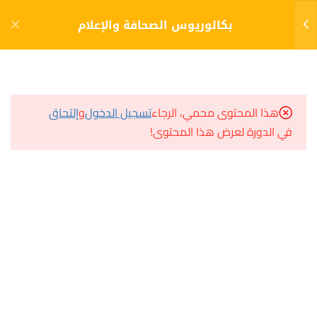
دخول
التسجيل
بكالوريوس الصحافة والإعلام
11
الفصل الأول (1)
مشاريع منصة أعد
هذا المحتوى محمي، الرجاء
تسجيل الدخول
و
إلتحاق
مدخل إلى علم الإدارة
في الدورة لعرض هذا المحتوى!
مسار
الإختبار 1
سؤال وجواب
10 أسئلة
120 دقيقة
المكتبة الإلكترونية
مدخل إلى التخطيط الإستراتيجي
صندوق الطالب
المساعد الأكاديمي
الإختبار 2
10 أسئلة
120 دقيقة
قضايا إعلامية معاصرة
هيا نتعلم