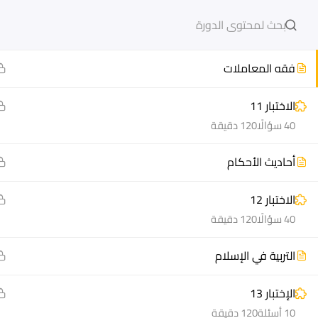
11
الفصل الثالث (3)
دخول
التسجيل
فقه المعاملات
الاختبار 11
40 سؤالًا
120 دقيقة
مشاريع منصة أعد
هيا نتعل
أحاديث الأحكام
مسار
الدورات
سؤال وجواب
أسئلة مت
الاختبار 12
40 سؤالًا
120 دقيقة
المكتبة الإلكترونية
كيف أدر
صندوق الطالب
سجل الآ
التربية في الإسلام
المساعد الأكاديمي
دورات تدر
الإختبار 13
طرق التح
10 أسئلة
120 دقيقة