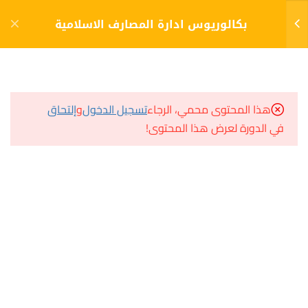
دخول
التسجيل
بكالوريوس ادارة المصارف الاسلامية
10
الفصل الأول (1)
مشاريع منصة أعد
هذا المحتوى محمي، الرجاء
تسجيل الدخول
و
إلتحاق
مبادئ القانون
في الدورة لعرض هذا المحتوى!
مسار
اختبار 1
سؤال وجواب
33 سؤالًا
ساعة واحدة
المكتبة الإلكترونية
مهارات الاتصال
صندوق الطالب
المساعد الأكاديمي
اختبار 2
20 سؤالًا
30 دقيقة
الاقتصاد الجزئي
هيا نتعلم