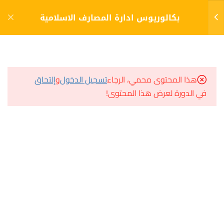
دخول
التسجيل
بكالوريوس ادارة المصارف الاسلامية
10
الفصل الأول (1)
مشاريع منصة أعد
هذا المحتوى محمي، الرجاء
تسجيل الدخول
و
إلتحاق
10
الفصل الثاني (2)
في الدورة لعرض هذا المحتوى!
مسار
سؤال وجواب
الإدارة المالية
المكتبة الإلكترونية
اختبار 6
صندوق الطالب
20 سؤالًا
30 دقيقة
المساعد الأكاديمي
السياسة المالية والنقدية فى ظل
الإقتصاد الإسلامى
هيا نتعلم