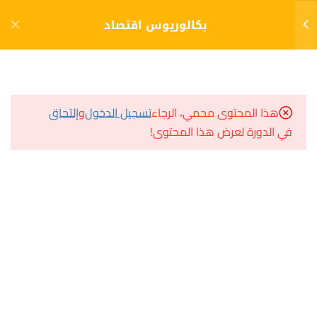
دخول
التسجيل
بكالوريوس اقتصاد
10
الفصل الاول
مشاريع منصة أعد
هذا المحتوى محمي، الرجاء
تسجيل الدخول
و
إلتحاق
مبادىء علم الإقتصاد
في الدورة لعرض هذا المحتوى!
مسار
الإختبار 1
سؤال وجواب
10 أسئلة
30 دقيقة
المكتبة الإلكترونية
مقدمة في علم الإجتماع
صندوق الطالب
المساعد الأكاديمي
الإختبار 2
10 أسئلة
30 دقيقة
الاقتصاد الجزئي
هيا نتعلم