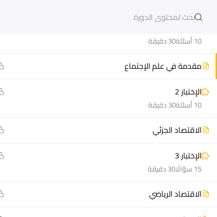
مبادىء علم الإقتصاد
دخول
التسجيل
الإختبار 1
10 أسئلة
30 دقيقة
مقدمة في علم الإجتماع
الإختبار 2
مشاريع منصة أعد
هيا نتعل
10 أسئلة
30 دقيقة
مسار
الدورات
الاقتصاد الجزئي
سؤال وجواب
أسئلة مت
المكتبة الإلكترونية
كيف أدر
الإختبار 3
صندوق الطالب
سجل الآ
15 سؤالًا
30 دقيقة
المساعد الأكاديمي
دورات تدر
الاقتصاد الرياضي
طرق التح