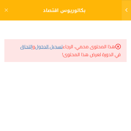
دخول
التسجيل
بكالوريوس اقتصاد
10
الفصل الاول
مشاريع منصة أعد
هذا المحتوى محمي، الرجاء
تسجيل الدخول
و
إلتحاق
مبادىء علم الإقتصاد
في الدورة لعرض هذا المحتوى!
مسار
الإختبار 1
سؤال وجواب
10 أسئلة
30 دقيقة
المكتبة الإلكترونية
مقدمة في علم الإجتماع
صندوق الطالب
المساعد الأكاديمي
الإختبار 2
10 أسئلة
30 دقيقة
الاقتصاد الجزئي
هيا نتعلم