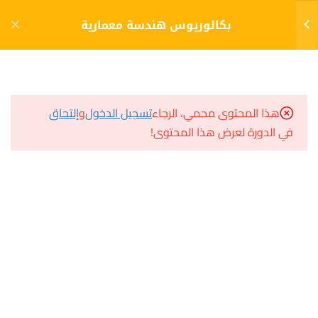
دخول
التسجيل
بكالوريوس هندسة معمارية
10
الفصل الأول (1)
مشاريع منصة أعد
هذا المحتوى محمي، الرجاء
تسجيل الدخول
و
إلتحاق
10
الفصل الثاني (2)
في الدورة لعرض هذا المحتوى!
مسار
سؤال وجواب
10
الفصل الثالث (3)
المكتبة الإلكترونية
صندوق الطالب
مدخل إلى التخطيط الإستراتيجي
المساعد الأكاديمي
الإختبار 11
10 أسئلة
120 دقيقة
هيا نتعلم