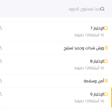
10 أسئلة
120 دقيقة
دخول
التسجيل
مساحة
الإختبار 7
10 أسئلة
120 دقيقة
مشاريع منصة أعد
هيا نتعل
ورش شدات وحديد تسليح
مسار
الدورات
الإختبار 8
10 أسئلة
120 دقيقة
سؤال وجواب
أسئلة مت
المكتبة الإلكترونية
كيف أدر
أمن وسلامة
صندوق الطالب
سجل الآ
الإختبار 9
المساعد الأكاديمي
دورات تدر
10 أسئلة
120 دقيقة
طرق التح