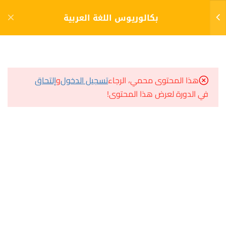
دخول
التسجيل
بكالوريوس اللغة العربية
11
الفصل الأول (1)
مشاريع منصة أعد
هذا المحتوى محمي، الرجاء
تسجيل الدخول
و
إلتحاق
مدخل إلى علم الإدارة
في الدورة لعرض هذا المحتوى!
مسار
الإختبار 1
سؤال وجواب
10 أسئلة
30 دقيقة
المكتبة الإلكترونية
مدخل إلى التخطيط الإستراتيجي
صندوق الطالب
المساعد الأكاديمي
الإختبار 2
10 أسئلة
30 دقيقة
مقدمة في علم الإجتماع
هيا نتعلم