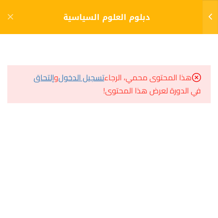
دخول
التسجيل
دبلوم العلوم السياسية
8
الفصل الأول (1)
مشاريع منصة أعد
هذا المحتوى محمي، الرجاء
تسجيل الدخول
و
إلتحاق
مقدمة في علم السياسة
في الدورة لعرض هذا المحتوى!
مسار
الإختبار
سؤال وجواب
10 أسئلة
60 دقيقة
المكتبة الإلكترونية
مدخل الى الاقتصاد السياسي
صندوق الطالب
المساعد الأكاديمي
الاختبار
10 أسئلة
10 دقائق
مبادئ العلاقات الدولية
هيا نتعلم